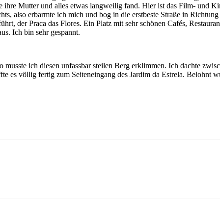
wie ihre Mutter und alles etwas langweilig fand. Hier ist das Film- und Ki
ts, also erbarmte ich mich und bog in die erstbeste Straße in Richtung
u führt, der Praca das Flores. Ein Platz mit sehr schönen Cafés, Restaur
aus. Ich bin sehr gespannt.
 musste ich diesen unfassbar steilen Berg erklimmen. Ich dachte zwisc
te es völlig fertig zum Seiteneingang des Jardim da Estrela. Belohnt w