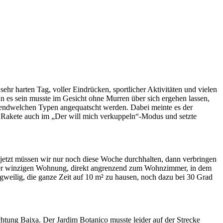
ehr harten Tag, voller Eindrücken, sportlicher Aktivitäten und vielen
nn es sein musste im Gesicht ohne Murren über sich ergehen lassen,
 irgendwelchen Typen angequatscht werden. Dabei meinte es der
die Rakete auch im „Der will mich verkuppeln“-Modus und setzte
jetzt müssen wir nur noch diese Woche durchhalten, dann verbringen
 unserer winzigen Wohnung, direkt angrenzend zum Wohnzimmer, in dem
ngweilig, die ganze Zeit auf 10 m² zu hausen, noch dazu bei 30 Grad
chtung Baixa. Der Jardim Botanico musste leider auf der Strecke