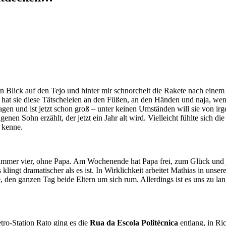
 Blick auf den Tejo und hinter mir schnorchelt die Rakete nach einem s
ch hat sie diese Tätscheleien an den Füßen, an den Händen und naja, we
i Tagen und ist jetzt schon groß – unter keinen Umständen will sie von
enen Sohn erzählt, der jetzt ein Jahr alt wird. Vielleicht fühlte sich 
r kenne.
 Nummer vier, ohne Papa. Am Wochenende hat Papa frei, zum Glück und 
s klingt dramatischer als es ist. In Wirklichkeit arbeitet Mathias in
e, den ganzen Tag beide Eltern um sich rum. Allerdings ist es uns zu la
tro-Station Rato ging es die
Rua da Escola Politécnica
entlang, in Ri