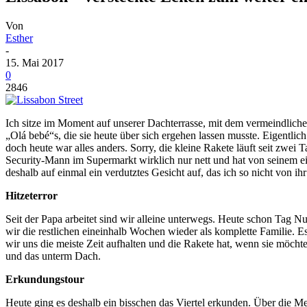
Von
Esther
-
15. Mai 2017
0
2846
Ich sitze im Moment auf unserer Dachterrasse, mit dem vermeindlichen
„Olá bebé“s, die sie heute über sich ergehen lassen musste. Eigentli
doch heute war alles anders. Sorry, die kleine Rakete läuft seit zwe
Security-Mann im Supermarkt wirklich nur nett und hat von seinem eig
deshalb auf einmal ein verdutztes Gesicht auf, das ich so nicht von ih
Hitzeterror
Seit der Papa arbeitet sind wir alleine unterwegs. Heute schon Tag
wir die restlichen eineinhalb Wochen wieder als komplette Familie. E
wir uns die meiste Zeit aufhalten und die Rakete hat, wenn sie möcht
und das unterm Dach.
Erkundungstour
Heute ging es deshalb ein bisschen das Viertel erkunden. Über die Me