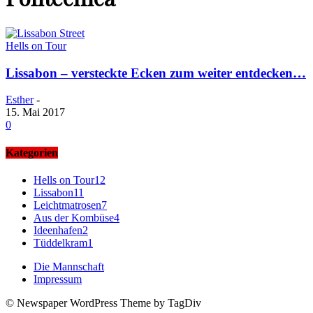
Hells on Tour
Lissabon – versteckte Ecken zum weiter entdecken…
Esther
-
15. Mai 2017
0
Kategorien
Hells on Tour
12
Lissabon
11
Leichtmatrosen
7
Aus der Kombüse
4
Ideenhafen
2
Tüddelkram
1
Die Mannschaft
Impressum
© Newspaper WordPress Theme by TagDiv