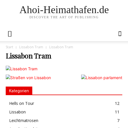
Ahoi-Heimathafen.de
DISCOVER THE ART OF PUBLISHING
Start
Lissabon Tram
Lissabon Tram
Lissabon Tram
Kategorien
Hells on Tour
12
Lissabon
11
Leichtmatrosen
7