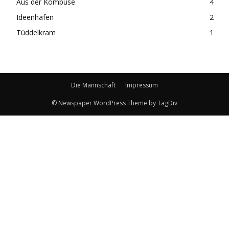
Aus der Kombüse
4
Ideenhafen
2
Tüddelkram
1
Die Mannschaft
Impressum
© Newspaper WordPress Theme by TagDiv